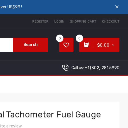
over US$99 !
REGISTER
LOGIN
SHOPPING CART
CHECKOUT
0
0
Search
$0.00
Call us: +1
(302) 281 5990
al Tachometer Fuel Gauge
ite a review