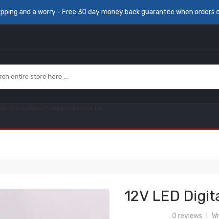
ipping and a worry - Free 30 day money back guarantee when orders 
 Us
Special
New Products
Bestseller
12V LED Digit
0 reviews
Wr
|