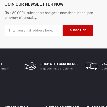
JOIN OUR
NEWSLETTER NOW
Join 60.000+ subscribers and get a new discount coupon
on every Wednesday.
SUBSCRIBE
NT
SHOP WITH CONFIDENCE
24
ayment
If goods have problems
Ded