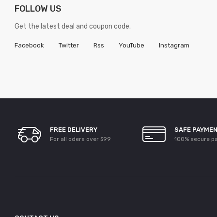
FOLLOW US
Get the latest deal and coupon code.
Facebook
Twitter
Rss
YouTube
Instagram
FREE DELIVERY
SAFE PAYME
For all oders over $99
100% secure p