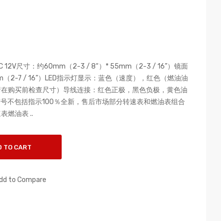
V尺寸：约60mm（2-3 / 8“）* 55mm（2-3 / 16”）镜面
m（2-7 / 16”）LED指示灯显示：蓝色（速度），红色（燃油油
请在购买前检查尺寸）导线连接：红色正极，黑色负极，黄色油
信号不包括指示100％全新，售后市场部分转速表和燃油表组合
燃油表 ..
D TO CART
dd to Compare