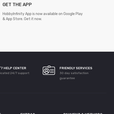
GET THE APP
HobbyInfinity App is now available on Google Play
& App Store. Get it now.
/7 HELP CENTER
FRIENDLY SERVICES
icated 24/7 support
30 day satisfaction
guarantee