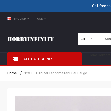
Get free sh
ENGLISH
USD
All
Home
Contact
ALL CATEGORIES
Home
12V LED Digital Tachometer Fuel Gauge