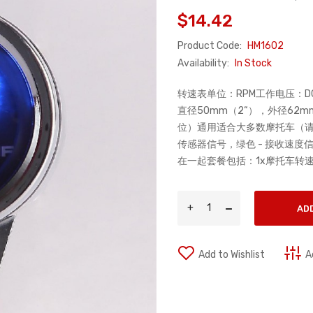
$14.42
Product Code:
HM1602
Availability:
In Stock
转速表单位：RPM工作电压：DC 12
直径50mm（2“），外径62m
位）通用适合大多数摩托车（
传感器信号，绿色 - 接收速度
在一起套餐包括：1x摩托车转速表
AD
Add to Wishlist
A